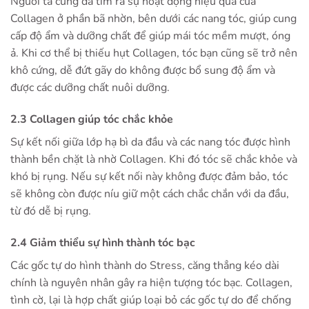
Người ta cũng đã tìm ra sự hoạt động hiệu quả của
Collagen ở phần bã nhờn, bên dưới các nang tóc, giúp cung
cấp độ ẩm và dưỡng chất để giúp mái tóc mềm mượt, óng
ả. Khi cơ thể bị thiếu hụt Collagen, tóc bạn cũng sẽ trở nên
khô cứng, dễ đứt gãy do không được bổ sung độ ẩm và
được các dưỡng chất nuôi dưỡng.
2.3 Collagen giúp tóc chắc khỏe
Sự kết nối giữa lớp hạ bì da đầu và các nang tóc được hình
thành bền chặt là nhờ Collagen. Khi đó tóc sẽ chắc khỏe và
khó bị rụng. Nếu sự kết nối này không được đảm bảo, tóc
sẽ không còn được níu giữ một cách chắc chắn với da đầu,
từ đó dễ bị rụng.
2.4 Giảm thiểu sự hình thành tóc bạc
Các gốc tự do hình thành do Stress, căng thẳng kéo dài
chính là nguyên nhân gây ra hiện tượng tóc bạc. Collagen,
tình cờ, lại là hợp chất giúp loại bỏ các gốc tự do để chống