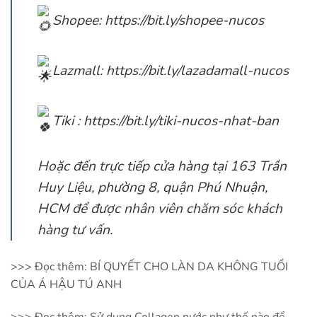
Shopee:
https://bit.ly/shopee-nucos
Lazmall:
https://bit.ly/lazadamall-nucos
Tiki :
https://bit.ly/tiki-nucos-nhat-ban
Hoặc đến trực tiếp cửa hàng tại 163 Trần
Huy Liệu, phường 8, quận Phú Nhuận,
HCM để được nhân viên chăm sóc khách
hàng tư vấn.
>>> Đọc thêm:
BÍ QUYẾT CHO LÀN DA KHÔNG TUỔI
CỦA Á HẬU TÚ ANH
>>> Đọc thêm:
Sử dụng Collagen nước như thế nào để