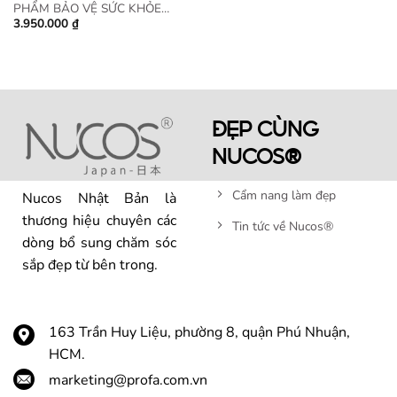
PHẨM BẢO VỆ SỨC KHỎE
3.950.000
₫
NUCOS NMN
ĐẸP CÙNG
NUCOS®
Cẩm nang làm đẹp
Nucos Nhật Bản là
thương hiệu chuyên các
Tin tức về Nucos®
dòng bổ sung chăm sóc
sắp đẹp từ bên trong.
163 Trần Huy Liệu, phường 8, quận Phú Nhuận,
HCM.
marketing@profa.com.vn