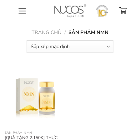
Bỏ
qua
nội
dung
TRANG CHỦ
/
SẢN PHẨM NMN
SẢN PHẨM NMN
[QUÀ TẶNG 2.150K] THỰC