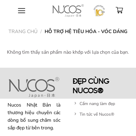
Bỏ
qua
nội
dung
TRANG CHỦ
/
HỖ TRỢ HỆ TIÊU HÓA - VÓC DÁNG
Không tìm thấy sản phẩm nào khớp với lựa chọn của bạn.
ĐẸP CÙNG
NUCOS®
Cẩm nang làm đẹp
Nucos Nhật Bản là
thương hiệu chuyên các
Tin tức về Nucos®
dòng bổ sung chăm sóc
sắp đẹp từ bên trong.