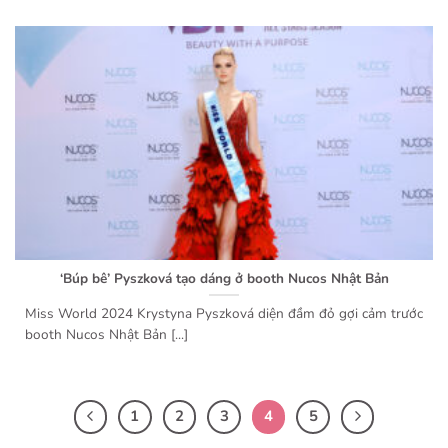
‘Búp bê’ Pyszková tạo dáng ở booth Nucos Nhật Bản
Miss World 2024 Krystyna Pyszková diện đầm đỏ gợi cảm trước
booth Nucos Nhật Bản [...]
1
2
3
4
5