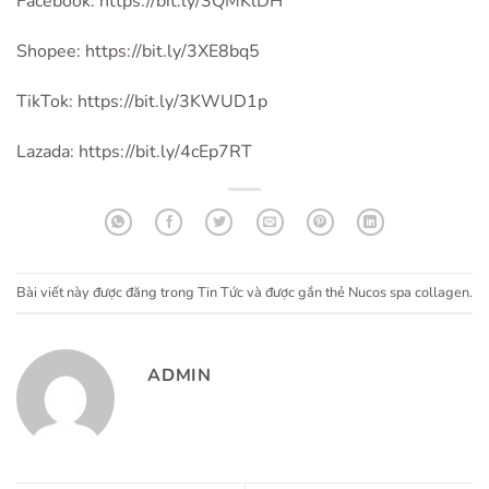
Facebook:
https://bit.ly/3QMKlDH
Shopee:
https://bit.ly/3XE8bq5
TikTok:
https://bit.ly/3KWUD1p
Lazada:
https://bit.ly/4cEp7RT
Bài viết này được đăng trong
Tin Tức
và được gắn thẻ
Nucos spa collagen
.
ADMIN