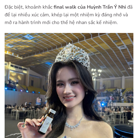
Đặc biệt, khoảnh khắc
final walk của
Huỳnh Trần Ý Nhi
đã
để lại nhiều xúc cảm, khép lại một nhiệm kỳ đáng nhớ và
mở ra hành trình mới cho thế hệ nhan sắc kế nhiệm.