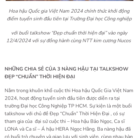
Hoa hậu Quốc gia Việt Nam 2024 chính thức khởi động
điểm tuyển sinh đầu tiên tại Trường Đại học Công nghiệp
với buổi talkshow “Đẹp chuẩn thời hiện đại” vào ngày
12/4/2024 với sự đồng hành cùng NTT kim cương Nucos
NHỮNG CHIA SẺ CỦA 3 NÀNG HẬU TẠI TALKSHOW
ĐẸP “CHUẨN” THỜI HIỆN ĐẠI
Nằm trong khuôn khổ cuộc thi Hoa hậu Quốc Gia Việt Nam
2024, hoạt động tuyển sinh đầu tiên được diễn ra tại
trường Đại học Công Nghiệp TP HCM. S
ự kiện là một buổi
talkshow với chủ đề
Đẹp “Chuẩn” Thời Hiện Đại
, có sự
tham gia của
đại sứ cuộc thi
– Hoa hậu Bảo Ngọc, Ca sĩ
LONA và Ca sĩ – Á hậu HERA Ngọc Hằng. Ba nàng hậu đã
có buổi trò chuyện và giao lưu với sinh viên,
cùng nhau bàn