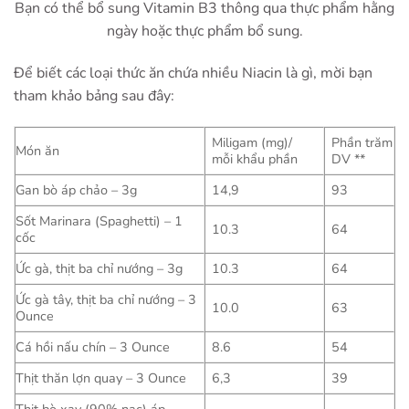
Bạn có thể bổ sung Vitamin B3 thông qua thực phẩm hằng
ngày hoặc thực phẩm bổ sung.
Để biết các loại thức ăn chứa nhiều Niacin là gì, mời bạn
tham khảo bảng sau đây:
Miligam (mg)/
Phần trăm
Món ăn
mỗi khẩu phần
DV **
Gan bò áp chảo – 3g
14,9
93
Sốt Marinara (Spaghetti) – 1
10.3
64
cốc
Ức gà, thịt ba chỉ nướng – 3g
10.3
64
Ức gà tây, thịt ba chỉ nướng – 3
10.0
63
Ounce
Cá hồi nấu chín – 3 Ounce
8.6
54
Thịt thăn lợn quay – 3 Ounce
6,3
39