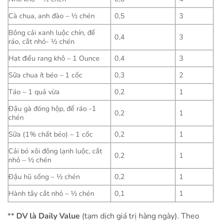
Cà chua, anh đào – ½ chén
0,5
3
Bông cải xanh luộc chín, để
0,4
3
ráo, cắt nhỏ- ½ chén
Hạt điều rang khô – 1 Ounce
0,4
3
Sữa chua ít béo – 1 cốc
0,3
2
Táo – 1 quả vừa
0,2
1
Đậu gà đóng hộp, để ráo -1
0,2
1
chén
Sữa (1% chất béo) – 1 cốc
0,2
1
Cải bó xôi đông lạnh luộc, cắt
0,2
1
nhỏ – ½ chén
Đậu hũ sống – ½ chén
0,2
1
Hành tây cắt nhỏ – ½ chén
0,1
1
**
DV là Daily Value
(tạm dịch giá trị hàng ngày). Theo