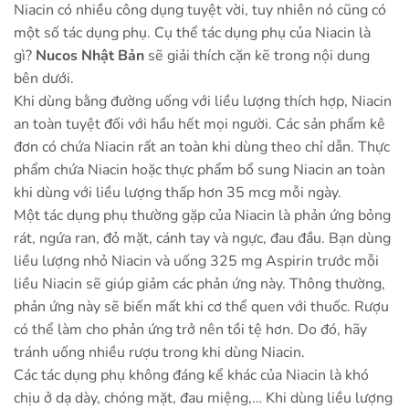
Niacin có nhiều công dụng tuyệt vời, tuy nhiên nó cũng có
một số tác dụng phụ. Cụ thể tác dụng phụ của Niacin là
gì?
Nucos Nhật Bản
sẽ giải thích cặn kẽ trong nội dung
bên dưới.
Khi dùng bằng đường uống với liều lượng thích hợp, Niacin
an toàn tuyệt đối với hầu hết mọi người. Các sản phẩm kê
đơn có chứa Niacin rất an toàn khi dùng theo chỉ dẫn. Thực
phẩm chứa Niacin hoặc thực phẩm bổ sung Niacin an toàn
khi dùng với liều lượng thấp hơn 35 mcg mỗi ngày.
Một tác dụng phụ thường gặp của Niacin là phản ứng bỏng
rát, ngứa ran, đỏ mặt, cánh tay và ngực, đau đầu. Bạn dùng
liều lượng nhỏ Niacin và uống 325 mg Aspirin trước mỗi
liều Niacin sẽ giúp giảm các phản ứng này. Thông thường,
phản ứng này sẽ biến mất khi cơ thể quen với thuốc. Rượu
có thể làm cho phản ứng trở nên tồi tệ hơn. Do đó, hãy
tránh uống nhiều rượu trong khi dùng Niacin.
Các tác dụng phụ không đáng kể khác của Niacin là khó
chịu ở dạ dày, chóng mặt, đau miệng,… Khi dùng liều lượng