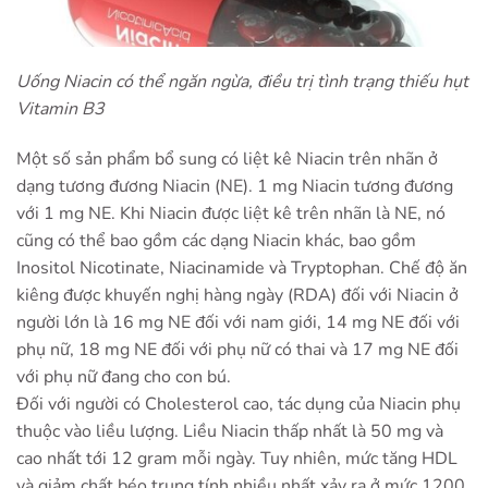
Uống Niacin có thể ngăn ngừa, điều trị tình trạng thiếu hụt
Vitamin B3
Một số sản phẩm bổ sung có liệt kê Niacin trên nhãn ở
dạng tương đương Niacin (NE). 1 mg Niacin tương đương
với 1 mg NE. Khi Niacin được liệt kê trên nhãn là NE, nó
cũng có thể bao gồm các dạng Niacin khác, bao gồm
Inositol Nicotinate, Niacinamide và Tryptophan. Chế độ ăn
kiêng được khuyến nghị hàng ngày (RDA) đối với Niacin ở
người lớn là 16 mg NE đối với nam giới, 14 mg NE đối với
phụ nữ, 18 mg NE đối với phụ nữ có thai và 17 mg NE đối
với phụ nữ đang cho con bú.
Đối với người có Cholesterol cao, tác dụng của Niacin phụ
thuộc vào liều lượng. Liều Niacin thấp nhất là 50 mg và
cao nhất tới 12 gram mỗi ngày. Tuy nhiên, mức tăng HDL
và giảm chất béo trung tính nhiều nhất xảy ra ở mức 1200