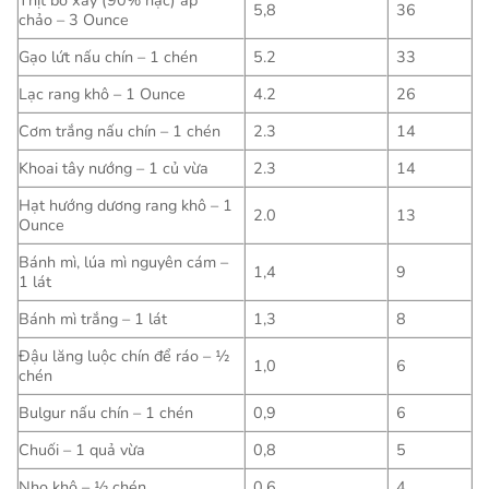
Thịt bò xay (90% nạc) áp
5,8
36
chảo – 3 Ounce
Gạo lứt nấu chín – 1 chén
5.2
33
Lạc rang khô – 1 Ounce
4.2
26
Cơm trắng nấu chín – 1 chén
2.3
14
Khoai tây nướng – 1 củ vừa
2.3
14
Hạt hướng dương rang khô – 1
2.0
13
Ounce
Bánh mì, lúa mì nguyên cám –
1,4
9
1 lát
Bánh mì trắng – 1 lát
1,3
8
Đậu lăng luộc chín để ráo – ½
1,0
6
chén
Bulgur nấu chín – 1 chén
0,9
6
Chuối – 1 quả vừa
0,8
5
Nho khô – ½ chén
0,6
4