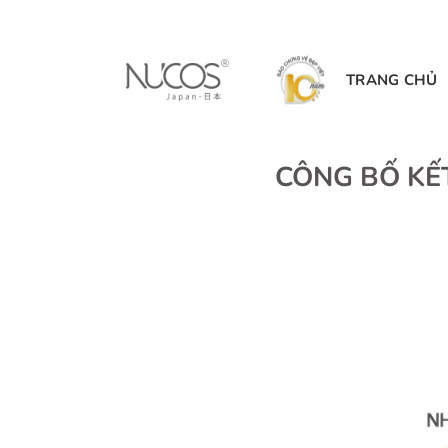
Bỏ
qua
nội
TRANG CHỦ
dung
CÔNG BỐ KẾ