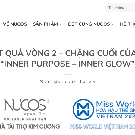
Tìm
kiếm:
VỀ NUCOS
SẢN PHẨM
ĐẸP CÙNG NUCOS
HỆ TH
T QUẢ VÒNG 2 – CHẶNG CUỐI CỦ
“INNER PURPOSE – INNER GLOW”
20 THÁNG 3, 2026
ADMIN