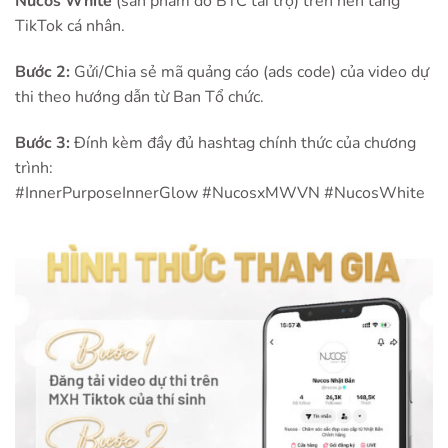
Nucos White
(sản phẩm do BTC tài trợ) trên nền tảng
TikTok cá nhân.
Bước 2:
Gửi/Chia sẻ mã quảng cáo (ads code) của video dự
thi theo hướng dẫn từ Ban Tổ chức.
Bước 3:
Đính kèm đầy đủ hashtag chính thức của chương
trình:
#InnerPurposeInnerGlow #NucosxMWVN #NucosWhite