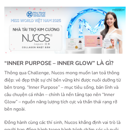
“INNER PURPOSE – INNER GLOW” LÀ GÌ?
Thông qua Challenge, Nucos mong muốn lan toả thông
điệp: vẻ đẹp thật sự chỉ bền vững khi được nuôi dưỡng từ
bên trong. “Inner Purpose” – mục tiêu sống, bản lĩnh và
câu chuyện cá nhân – chính là nền tảng tạo nên “Inner
Glow” – nguồn năng lượng tích cực và thần thái rạng rỡ
bên ngoài.
Đồng hành cùng các thí sinh, Nucos khẳng định vai trò là
người bạn đồng hành trong hành trình chăm sóc và nuôi