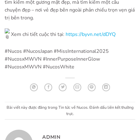
tìm kiếm một gương mặt đẹp, mà tìm kiếm một câu
chuyện đẹp – nơi vẻ đẹp bên ngoài phản chiếu trọn vẹn giá
trị bên trong.
Xem chi tiết cuộc thi tại:
https://byvn.net/dDYQ
#Nucos
#NucosJapan
#MissInternational2025
#NucosxMWVN
#InnerPurposeInnerGlow
#NucosxMWVN
#NucosWhite
Bài viết này được đăng trong
Tin tức về Nucos
. Đánh dấu
liên kết thường
trực
.
ADMIN