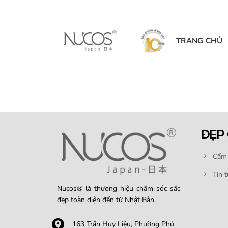
Bỏ
qua
nội
TRANG CHỦ
dung
ĐẸP
Cẩm 
Tin 
Nucos® là thương hiệu chăm sóc sắc
đẹp toàn diện đến từ Nhật Bản.
163 Trần Huy Liệu, Phường Phú