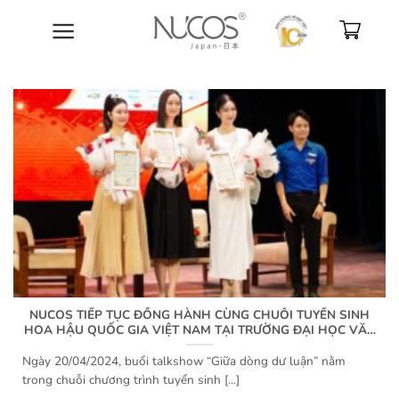
Bỏ
qua
nội
dung
NUCOS TIẾP TỤC ĐỒNG HÀNH CÙNG CHUỖI TUYỂN SINH
HOA HẬU QUỐC GIA VIỆT NAM TẠI TRƯỜNG ĐẠI HỌC VĂN
HÓA
Ngày 20/04/2024, buổi talkshow “Giữa dòng dư luận” nằm
trong chuỗi chương trình tuyển sinh [...]