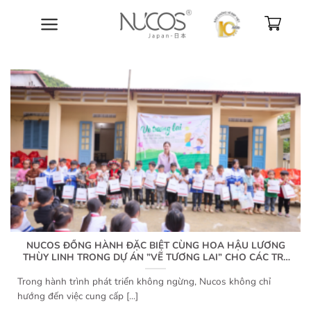
Bỏ
qua
nội
dung
NUCOS ĐỒNG HÀNH ĐẶC BIỆT CÙNG HOA HẬU LƯƠNG
THÙY LINH TRONG DỰ ÁN ”VẼ TƯƠNG LAI” CHO CÁC TRẺ
EM
Trong hành trình phát triển không ngừng, Nucos không chỉ
hướng đến việc cung cấp [...]