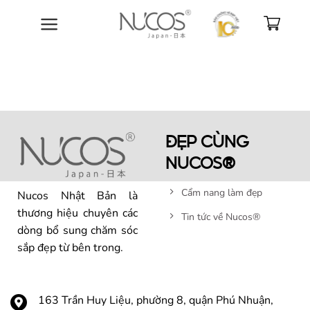
Bỏ
qua
nội
dung
ĐẸP CÙNG
NUCOS®
Cẩm nang làm đẹp
Nucos Nhật Bản là
thương hiệu chuyên các
Tin tức về Nucos®
dòng bổ sung chăm sóc
sắp đẹp từ bên trong.
163 Trần Huy Liệu, phường 8, quận Phú Nhuận,