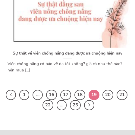
Sự thật về viên chống nắng đang được ưa chuộng hiện nay
Viên chống nắng có bảo vệ da tốt không? giá cả như thế nào?
nên mua [...]
1
…
16
17
18
19
20
21
22
…
25