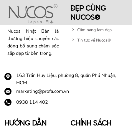
ĐẸP CÙNG
NUCOS®
Cẩm nang làm đẹp
Nucos Nhật Bản là
thương hiệu chuyên các
Tin tức về Nucos®
dòng bổ sung chăm sóc
sắp đẹp từ bên trong.
163 Trần Huy Liệu, phường 8, quận Phú Nhuận,
HCM.
marketing@profa.com.vn
0938 114 402
HƯỚNG DẪN
CHÍNH SÁCH